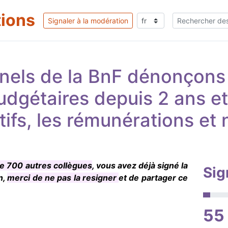
tions
Signaler à la modération
nels de la BnF dénonçons l
dgétaires depuis 2 ans et
ctifs, les rémunérations et
 700 autres collègues
, vous avez déjà signé la
Sig
n,
merci de ne pas la resigner
et de partager ce
55