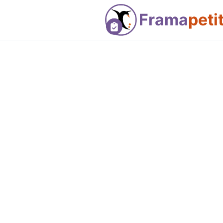
Frama
peti