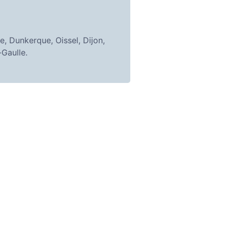
e, Dunkerque, Oissel, Dijon,
Gaulle.