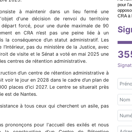
pour l'
opposon
consiste à maintenir dans un lieu fermé une
CRA à N
'objet d'une décision de renvoi du territoire
on départ forcé, pour une durée maximale de 90
Sig
mement en CRA n’est pas une peine liée à un
s la conséquence d’un statut administratif. Les
’Intérieur, pas du ministère de la Justice, avec
35
 droit de visite et le Sénat a voté en mai 2025 une
 des centres de rétention administrative.
Signat
truction d’un centre de rétention administrative à
t voir le jour en 2028 dans le cadre d’un plan de
00 places d’ici 2027. Le centre se situerait près
ie est de Nantes.
sistance à tous ceux qui cherchent un asile, pas
s prononçons pour l'accueil des exilés et nous
la construction d'un Centre de Rétention