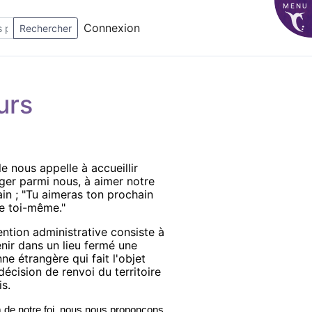
MENU
Connexion
Rechercher
urs
le nous appelle à accueillir
nger parmi nous, à aimer notre
in ; "Tu aimeras ton prochain
 toi-même."
ention administrative consiste à
nir dans un lieu fermé une
ne étrangère qui fait l'objet
décision de renvoi du territoire
is.
de notre foi, nous nous prononçons