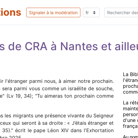
tions
Signaler à la modération
s de CRA à Nantes et aille
La Bib
l'étra
ir l'étranger parmi nous, à aimer notre prochain.
procha
s sera parmi vous comme un israélite de souche,
comme
e" (Lv 19, 34); "Tu aimeras ton prochain comme
La rét
mainte
person
ns les migrants une présence vivante du Seigneur
d'une 
ceux qui seront à sa droite : « J’étais étranger et
frança
 35)." écrit le pape Léon XIV dans l'Exhortation
obre 2025.
Au nom 