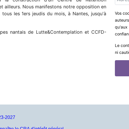
t ailleurs. Nous manifestons notre opposition en
 tous les 1ers jeudis du mois, à Nantes, jusqu'à
Vos coo
auteurs 
qu'aux 
oupes nantais de Lutte&Contemplation et CCFD-
confian
Le cont
ni caut
23-2027
nnaître le CRA d'intérêt général