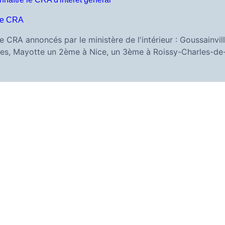
 de CRA
e CRA annoncés par le ministère de l'intérieur : Goussainvill
nes, Mayotte un 2ème à Nice, un 3ème à Roissy-Charles-de-