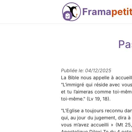
Frama
peti
Pa
Publiée le: 04/12/2025
La Bible nous appelle à accueill
"L’immigré qui réside avec vou
et tu l’aimeras comme toi-mêm
toi-même." (Lv 19, 18).
"L'Eglise a toujours reconnu da
qui, au jour du jugement, dira à 
vous m’avez accueilli » (Mt 25,
Apostolique Dilexi Te du 4 oct