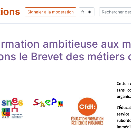
tions
Signaler à la modération
rmation ambitieuse aux mé
ns le Brevet des métiers d
Cette 
sans co
organisa
L'Éducat
service
subordo
immédia