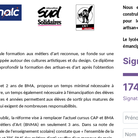
Nous e
constru
pour l
artisan·
Le lycé
émancip
ule formation aux métiers d'art reconnue, se fonde sur une
Sig
pée autour des cultures artistiques et du design.
Ce diplôme
pprofondir la formation des artisan·es d'art après l'obtention
17
 et 2 ans de BMA, propose un temps minimal nécessaire à
aire, un temps également nécessaire à l'émancipation des élèves
Signat
s, ces 4 années permettent aux élèves de sortir plus matures de
qui exigent de nombreuses responsabilités.
blic, la réforme vise à remplacer l'actuel cursus CAP et BMA
Métiers d'Art (BNMA) en seulement 3 ans.
Dans sa note de
ale de l'enseignement scolaire) constate que « l'ensemble de la