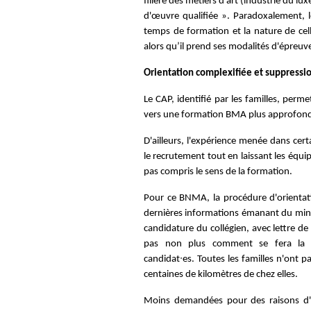
filière des métiers d'art (industrie du 
d'œuvre qualifiée ». Paradoxalement, le 
temps de formation et la nature de cell
alors qu’il prend ses modalités d'épreu
Orientation complexifiée et suppressi
Le CAP, identifié par les familles, perme
vers une formation BMA plus approfondi
D'ailleurs, l'expérience menée dans ce
le recrutement tout en laissant les équ
pas compris le sens de la formation.
Pour ce BNMA, la procédure d'orientatio
dernières informations émanant du minis
candidature du collégien, avec lettre de
pas non plus comment se fera la sé
candidat∙es.
Toutes les familles n'ont 
centaines de kilomètres de chez elles.
Moins demandées pour des raisons d'ac