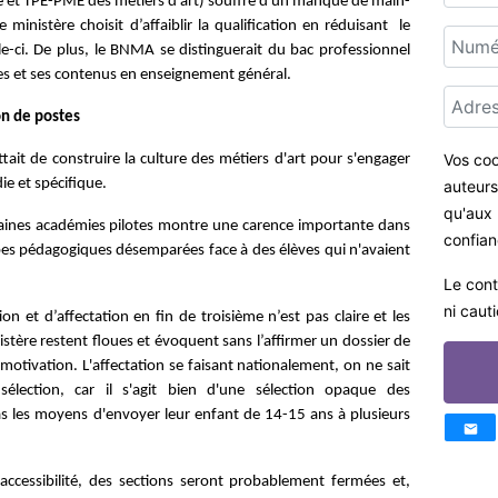
luxe et TPE-PME des métiers d'art) souffre d'un manque de main-
ministère choisit d’affaiblir la qualification en réduisant
le
e-ci. De plus, le BNMA se distinguerait du bac professionnel
ves et ses contenus en enseignement général.
on de postes
Vos coo
ttait de construire la culture des métiers d'art pour s'engager
e et spécifique.
auteurs 
qu'aux 
rtaines académies pilotes montre une carence importante dans
confian
ipes pédagogiques désemparées face à des élèves qui n'avaient
Le cont
ni caut
n et d’affectation en fin de troisième n’est pas claire et les
tère restent floues et évoquent sans l’affirmer un dossier de
 motivation. L'affectation se faisant nationalement, on ne sait
lection, car il s'agit bien d'une sélection opaque
des
pas les moyens d'envoyer leur enfant de 14-15 ans à plusieurs
cessibilité, des sections seront probablement fermées et,