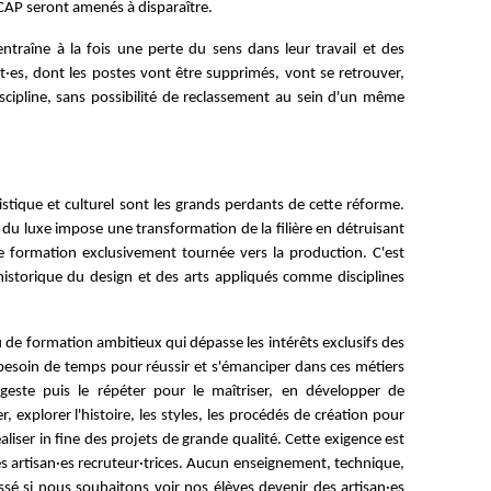
CAP seront amenés à disparaître.
ntraîne à la fois une perte du sens dans leur travail et des
·es, dont les postes vont être supprimés, vont se retrouver,
iscipline, sans possibilité de reclassement au sein d'un même
istique et culturel sont les grands perdants de cette réforme.
 du luxe impose une transformation de la filière en détruisant
e formation exclusivement tournée vers la production. C'est
istorique du design et des arts appliqués comme disciplines
de formation ambitieux qui dépasse les intérêts exclusifs des
 besoin de temps pour réussir et s'émanciper dans ces métiers
geste puis le répéter pour le maîtriser, en développer de
 explorer l'histoire, les styles, les procédés de création pour
liser in fine des projets de grande qualité. Cette exigence est
es artisan·es recruteur·trices. Aucun enseignement, technique,
issé si nous souhaitons voir nos élèves devenir des artisan·es